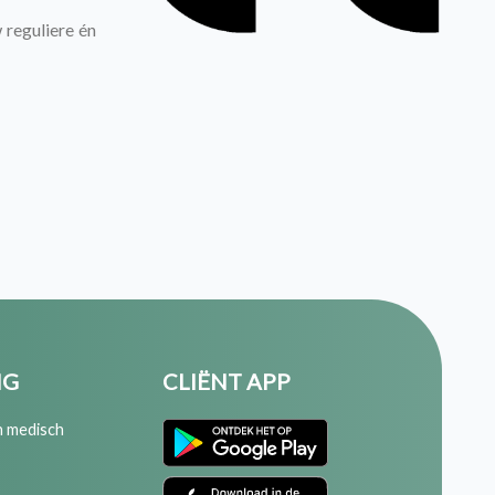
reguliere én
NG
CLIËNT APP
n medisch