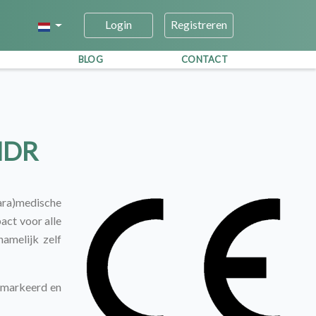
Login
Registreren
BLOG
CONTACT
MDR
ara)medische
act voor alle
amelijk zelf
gemarkeerd en